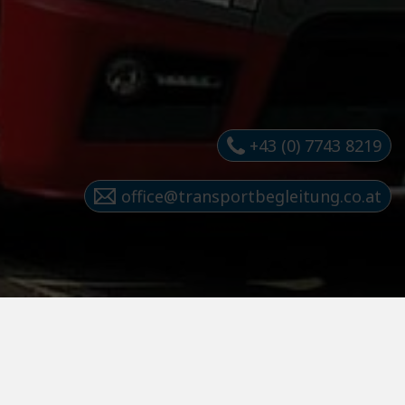
+43 (0) 7743 8219
office@transportbegleitung.co.at